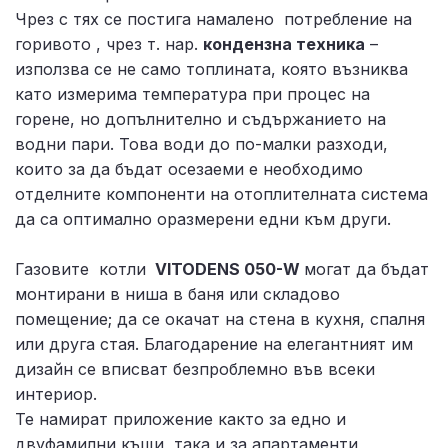
Чрез с тях се постига намалено потребление на
горивото , чрез т. нар.
кондензна техника
–
използва се не само топлината, която възниква
като измерима температура при процес на
горене, но допълнително и съдържанието на
водни пари. Това води до по-малки разходи,
които за да бъдат осезаеми е необходимо
отделните компоненти на отоплителната система
да са оптимално оразмерени едни към други.
Газовите котли
VITODENS 050-W
могат да бъдат
монтирани в ниша в баня или складово
помещение; да се окачат на стена в кухня, спалня
или друга стая. Благодарение на елегантният им
дизайн се вписват безпроблемно във всеки
интериор.
Те намират приложение както за едно и
двуфамилни къщи, така и за апартаменти,