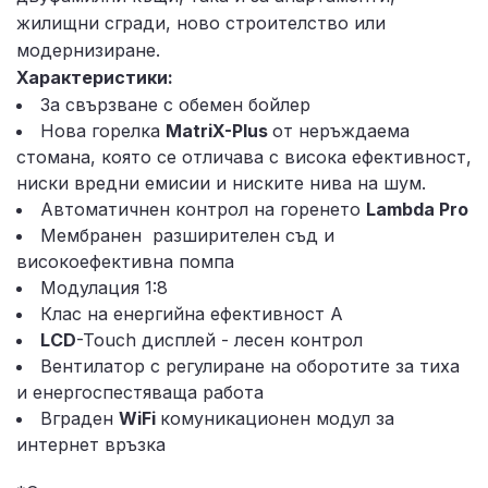
жилищни сгради, ново строителство или
модернизиране.
Характеристики:
За свързване с обемен бойлер
Нова горелка
MatriX-Plus
от неръждаема
стомана, която се отличава с висока ефективност,
ниски вредни емисии и ниските нива на шум.
Автоматичнен контрол на горенето
Lambda Pro
Мембранен разширителен съд и
високоефективна помпа
Модулация 1:8
Клас на енергийна ефективност А
LCD
-Touch дисплей - лесен контрол
Вентилатор с регулиране на оборотите за тиха
и енергоспестяваща работа
Вграден
WiFi
комуникационен модул за
интернет връзка