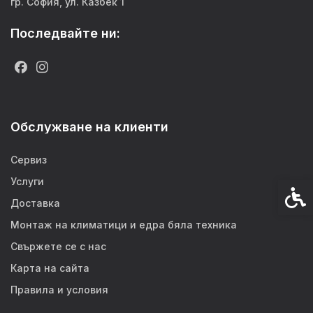
гр. София, ул. Казбек 1
Последвайте ни:
Обслужване на клиенти
Сервиз
Услуги
Спец
Доставка
Монтаж на климатици и едра бяла техника
Свържете се с нас
Карта на сайта
Правила и условия