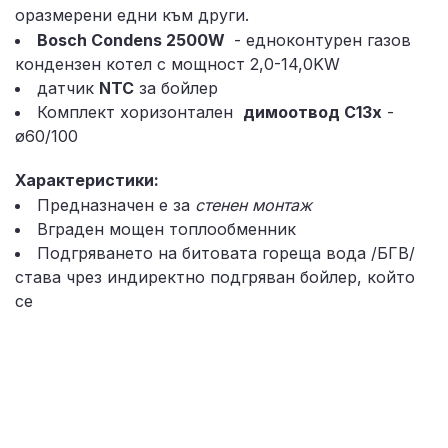
оразмерени едни към други.
Bosch Condens 2500W
- едноконтурен газов
кондензен котел с мощност 2,0-14,0KW
датчик
NTC
за бойлер
Комплект хоризонтален
димоотвод C13x
-
ø60/100
Характеристики:
Предназначен е за
стенен монтаж
Вграден мощен топлообменник
Подгряването на битовата гореща вода /БГВ/
става чрез индиректно п
одгряван бойлер, който
се