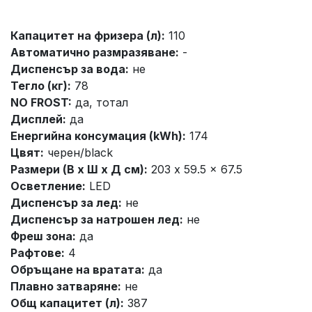
Капацитет на фризера (л):
110
Автоматично размразяване:
-
Диспенсър за вода:
не
Тегло (кг):
78
NO FROST:
да, тотал
Дисплей:
да
Енергийна консумация (kWh):
174
Цвят:
черен/black
Размери (В х Ш х Д см):
203 x 59.5 x 67.5
Осветление:
LED
Диспенсър за лед:
не
Диспенсър за натрошен лед:
не
Фреш зона:
да
Рафтове:
4
Обръщане на вратата:
да
Плавно затваряне:
не
Общ капацитет (л):
387