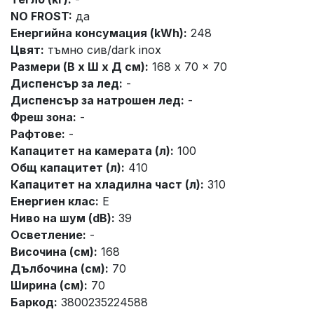
NO FROST:
да
Енергийна консумация (kWh):
248
Цвят:
тъмно сив/dark inox
Размери (В х Ш х Д см):
168 x 70 x 70
Диспенсър за лед:
-
Диспенсър за натрошен лед:
-
Фреш зона:
-
Рафтове:
-
Капацитет на камерата (л):
100
Общ капацитет (л):
410
Капацитет на хладилна част (л):
310
Енергиен клас:
E
Ниво на шум (dB):
39
Осветление:
-
Височина (см):
168
Дълбочина (см):
70
Ширина (см):
70
Баркод:
3800235224588