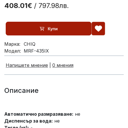
408.01€
/ 797.98лв.
Купи
Марка:
CHIQ
Модел:
MRF-435IX
Напишете мнение
|
0 мнения
Описание
Автоматично размразяване:
не
Диспенсър за вода:
не
Тегло (кг):
-