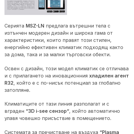
Серията
MSZ-LN
предлага вътрешни тела с
изтънчен модерен дизайн и широка гама от
характеристики, които правят този стилен,
енергийно ефективен климатик подходящ както
за дома, така и за малки търговски обекти.
Освен с дизайн, този модел климатик се отличава
и с прилагането на иновационния
хладилен агент
R32
, който е с по-нисък потенциал за глобално
затопляне.
Климатиците от тази линия разполагат и с
вграден
“3D i-see сензор“
, който автоматично
улавя човешко присъствие в помещението.
Системата за пречистване на въздуха
“Plasma