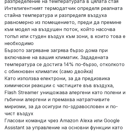
разпределение на температурата в цялата стая
Интелигентният термодатчик определя реалната
стайна температура и разпределя въздуха
равномерно из помещението, преди да премине
към модел на въздушен поток, който насочва
топъл или студен въздух към зони, в които това е
необходимо
Бързото загряване загрява бързо дома при
включване на вашия климатик. Зададената
температура се достига 14% по-бързо, отколкото
с обикновен климатик (само двойка)
Като използва електрони, за да предизвика
химически реакции с частиците във въздуха,
Flash Streamer унищожава алергени като полени и
гъбични алергени и премахва натрапчивите
миризми, за да осигури по-здравословен и по-
чист въздух
Гласови команди чрез Amazon Alexa или Google
Assistant за управление на основни функции като