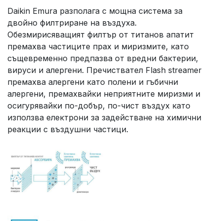
Daikin Emura разполага с мощна система за
двойно филтриране на въздуха.
Обезмирисяващият филтър от титанов апатит
премахва частиците прах и миризмите, като
същевременно предпазва от вредни бактерии,
вируси и алергени. Пречиствател Flash streamer
премахва алергени като полени и гъбични
алергени, премахвайки неприятните миризми и
осигурявайки по-добър, по-чист въздух като
използва електрони за задействане на химични
реакции с въздушни частици.