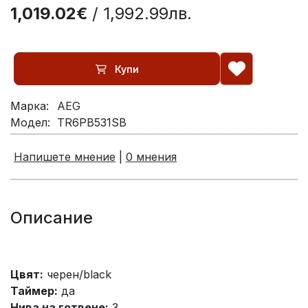
1,019.02€
/ 1,992.99лв.
Купи
Марка:
AEG
Модел:
TR6PB531SB
Напишете мнение
|
0 мнения
Описание
Цвят:
черен/black
Таймер:
да
Нива на готвене:
3