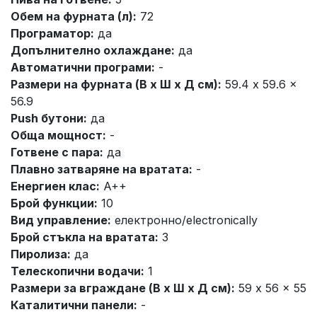
Обем на фурната (л):
72
Програматор:
да
Допълнително охлаждане:
да
Автоматични програми:
-
Размери на фурната (В x Ш x Д см):
59.4 x 59.6 x
56.9
Push бутони:
да
Обща мощност:
-
Готвене с пара:
да
Плавно затваряне на вратата:
-
Енергиен клас:
A++
Брой функции:
10
Вид управление:
електронно/electronically
Брой стъкла на вратата:
3
Пиролиза:
да
Телескопични водачи:
1
Размери за вграждане (В x Ш x Д см):
59 x 56 x 55
Каталитични панели:
-