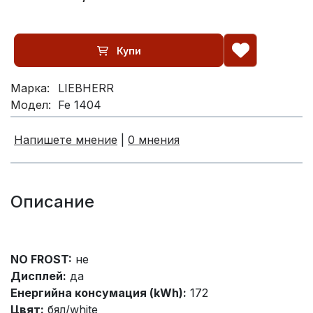
Купи
Марка:
LIEBHERR
Модел:
Fe 1404
Напишете мнение
|
0 мнения
Описание
NO FROST:
не
Дисплей:
да
Енергийна консумация (kWh):
172
Цвят:
бял/white