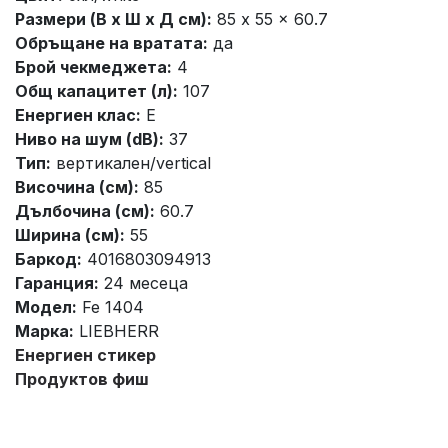
Размери (В х Ш х Д см):
85 x 55 x 60.7
Обръщане на вратата:
да
Брой чекмеджета:
4
Общ капацитет (л):
107
Енергиен клас:
E
Ниво на шум (dB):
37
Тип:
вертикален/vertical
Височина (см):
85
Дълбочина (см):
60.7
Ширина (см):
55
Баркод:
4016803094913
Гаранция:
24 месеца
Модел:
Fe 1404
Марка:
LIEBHERR
Енергиен стикер
Продуктов фиш