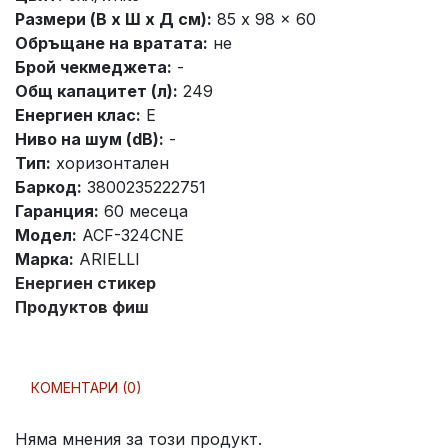
Размери (В х Ш х Д см):
85 x 98 x 60
Обръщане на вратата:
не
Брой чекмеджета:
-
Общ капацитет (л):
249
Енергиен клас:
E
Ниво на шум (dB):
-
Тип:
хоризонтален
Баркод:
3800235222751
Гаранция:
60 месеца
Модел:
ACF-324CNE
Марка:
ARIELLI
Енергиен стикер
Продуктов фиш
КОМЕНТАРИ (0)
Няма мнения за този продукт.