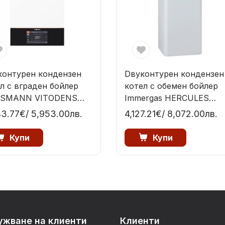
контурен кондензен
Dвуконтурен кондензен
л с вграден бойлер
котел с обемен бойлер
SSMANN VITODENS
Immergas HERCULES
-W19KW/25KW/32KW
CONDENSING -26KW/32
43.77€
/ 5,953.00лв.
4,127.21€
/ 8,072.00лв.
Купи
Купи
ужване на клиенти
Клиенти