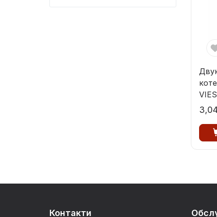
Дву
коте
VIE
111
3,0
Контакти
Обсл