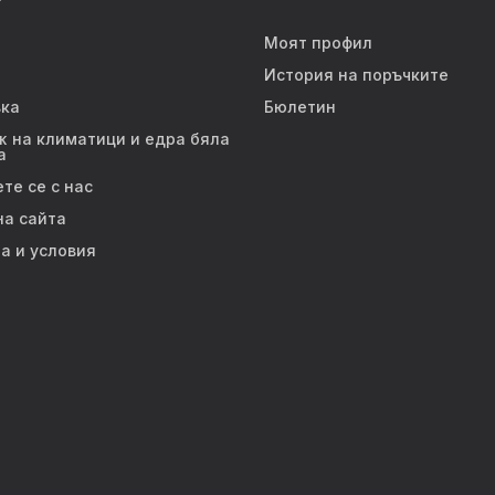
Моят профил
История на поръчките
ка
Бюлетин
 на климатици и едра бяла
а
те се с нас
на сайта
а и условия