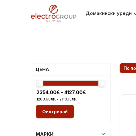
Домакински уреди
По п
ЦЕНА
Филтрирай
МАРКИ