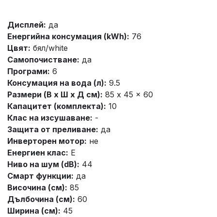
Дисплей:
да
Енергийна консумация (kWh):
76
Цвят:
бял/white
Самопочистване:
да
Програми:
6
Консумация на вода (л):
9.5
Размери (В x Ш x Д см):
85 x 45 x 60
Капацитет (комплекта):
10
Клас на изсушаване:
-
Защита от преливане:
да
Инверторен мотор:
не
Енергиен клас:
Е
Ниво на шум (dB):
44
Смарт функции:
да
Височина (см):
85
Дълбочина (см):
60
Ширина (см):
45