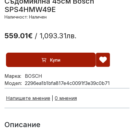
Съдомиялна 45см Bosch
SPS4HMW49E
Наличност: Наличен
559.01€
/ 1,093.31лв.
Купи
Марка:
BOSCH
Модел:
2296ea1b1bfa817e4c0091f3e39c0b71
Напишете мнение
|
0 мнения
Описание