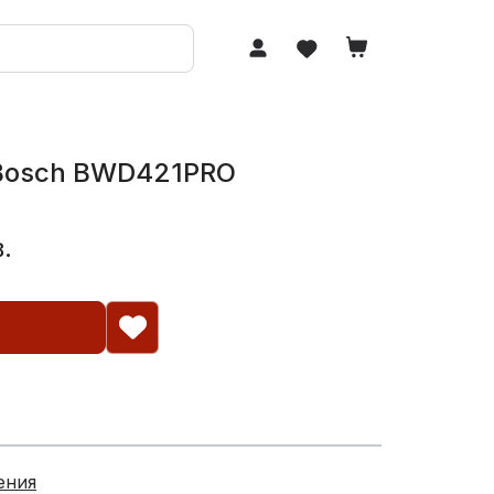
Bosch BWD421PRO
.
ения