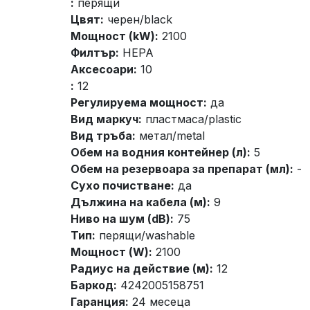
:
перящи
Цвят:
черен/black
Мощност (kW):
2100
Филтър:
HEPA
Аксесоари:
10
:
12
Регулируема мощност:
да
Вид маркуч:
пластмаса/plastic
Вид тръба:
метал/metal
Обем на водния контейнер (л):
5
Обем на резервоара за препарат (мл):
-
Сухо почистване:
да
Дължина на кабела (м):
9
Ниво на шум (dB):
75
Тип:
перящи/washable
Мощност (W):
2100
Радиус на действие (м):
12
Баркод:
4242005158751
Гаранция:
24 месеца