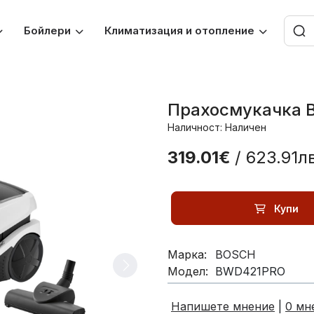
Бойлери
Климатизация и отопление
Прахосмукачка 
Наличност: Наличен
319.01€
/ 623.91лв
Купи
Марка:
BOSCH
Модел:
BWD421PRO
Напишете мнение
|
0 мн