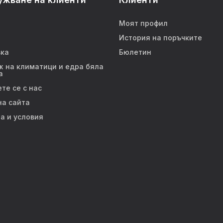
Моят профил
История на поръчките
ка
Бюлетин
 на климатици и едра бяла
а
те се с нас
на сайта
а и условия