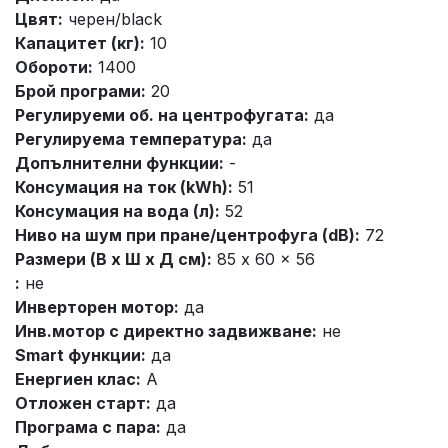
Цвят:
черен/black
Капацитет (кг):
10
Обороти:
1400
Брой програми:
20
Регулируеми об. на центрофугата:
да
Регулируема температура:
да
Допълнителни функции:
-
Консумация на ток (kWh):
51
Консумация на вода (л):
52
Ниво на шум при пране/центрофуга (dB):
72
Размери (В x Ш x Д см):
85 x 60 x 56
:
не
Инверторен мотор:
да
Инв.мотор с директно задвижване:
не
Smart функции:
да
Енергиен клас:
A
Отложен старт:
да
Програма с пара:
да