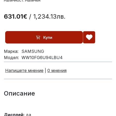
Наличност: Наличен
631.01€
/ 1,234.13лв.
Купи
Марка:
SAMSUNG
Модел:
WW10FG6U94LBU4
Напишете мнение
|
0 мнения
Описание
Дисплей:
да