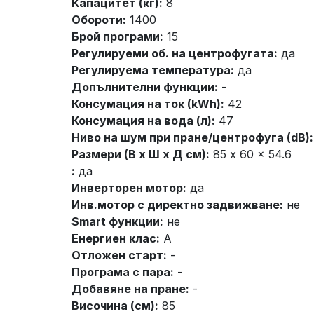
Капацитет (кг):
8
Обороти:
1400
Брой програми:
15
Регулируеми об. на центрофугата:
да
Регулируема температура:
да
Допълнителни функции:
-
Консумация на ток (kWh):
42
Консумация на вода (л):
47
Ниво на шум при пране/центрофуга (dB):
Размери (В x Ш x Д см):
85 x 60 x 54.6
:
да
Инверторен мотор:
да
Инв.мотор с директно задвижване:
не
Smart функции:
не
Енергиен клас:
A
Отложен старт:
-
Програма с пара:
-
Добавяне на пране:
-
Височина (см):
85