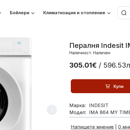
Бойлери
Климатизация и отопление
Пералня Indesit 
Наличност: Наличен
305.01€
/ 596.53л
Купи
Марка:
INDESIT
Модел:
IMA 864 MY TIM
Напишете мнение
|
0 мн