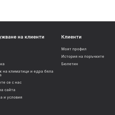
ужване на клиенти
Клиенти
Моят профил
История на поръчките
ка
Бюлетин
 на климатици и едра бяла
а
те се с нас
на сайта
а и условия