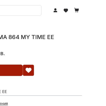
IMA 864 MY TIME EE
в.
E EE
ения