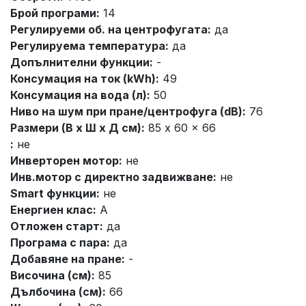
Брой програми:
14
Регулируеми об. на центрофугата:
да
Регулируема температура:
да
Допълнителни функции:
-
Консумация на ток (kWh):
49
Консумация на вода (л):
50
Ниво на шум при пране/центрофуга (dB):
76
Размери (В x Ш x Д см):
85 x 60 x 66
:
не
Инверторен мотор:
не
Инв.мотор с директно задвижване:
не
Smart функции:
не
Енергиен клас:
A
Отложен старт:
да
Програма с пара:
да
Добавяне на пране:
-
Височина (см):
85
Дълбочина (см):
66