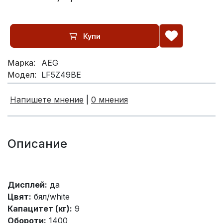
Купи
Марка:
AEG
Модел:
LF5Z49BE
Напишете мнение
|
0 мнения
Описание
Дисплей:
да
Цвят:
бял/white
Капацитет (кг):
9
Обороти:
1400