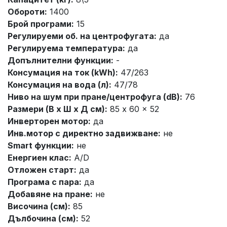
Обороти:
1400
Брой програми:
15
Регулируеми об. на центрофугата:
да
Регулируема температура:
да
Допълнителни функции:
-
Консумация на ток (kWh):
47/263
Консумация на вода (л):
47/78
Ниво на шум при пране/центрофуга (dB):
76
Размери (В x Ш x Д см):
85 x 60 x 52
Инверторен мотор:
да
Инв.мотор с директно задвижване:
не
Smart функции:
не
Енергиен клас:
A/D
Отложен старт:
да
Програма с пара:
да
Добавяне на пране:
не
Височина (см):
85
Дълбочина (см):
52