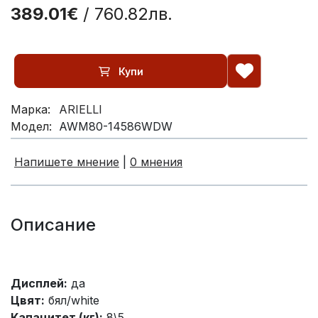
389.01€
/ 760.82лв.
Купи
Марка:
ARIELLI
Модел:
AWM80-14586WDW
Напишете мнение
|
0 мнения
Описание
Дисплей:
да
Цвят:
бял/white
Капацитет (кг):
8\5