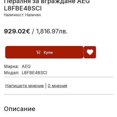
Пералня за вграждане AEG
L8FBE48SCI
Наличност: Наличен
929.02€
/ 1,816.97лв.
Купи
Марка:
AEG
Модел:
L8FBE48SCI
Напишете мнение
|
0 мнения
Описание