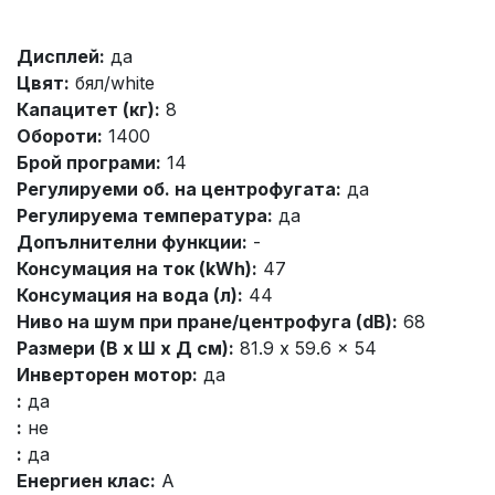
Дисплей:
да
Цвят:
бял/white
Капацитет (кг):
8
Обороти:
1400
Брой програми:
14
Регулируеми об. на центрофугата:
да
Регулируема температура:
да
Допълнителни функции:
-
Консумация на ток (kWh):
47
Консумация на вода (л):
44
Ниво на шум при пране/центрофуга (dB):
68
Размери (В x Ш x Д см):
81.9 x 59.6 x 54
Инверторен мотор:
да
:
да
:
не
:
да
Енергиен клас:
A