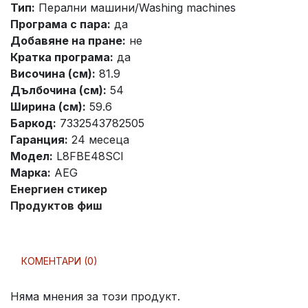
Тип:
Перални машини/Washing machines
Програма с пара:
да
Добавяне на пране:
не
Кратка програма:
да
Височина (см):
81.9
Дълбочина (см):
54
Ширина (см):
59.6
Баркод:
7332543782505
Гаранция:
24 месеца
Модел:
L8FBE48SCI
Марка:
AEG
Енергиен стикер
Продуктов фиш
КОМЕНТАРИ (0)
Няма мнения за този продукт.