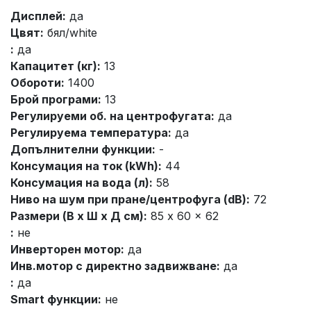
Дисплей:
да
Цвят:
бял/white
:
да
Капацитет (кг):
13
Обороти:
1400
Брой програми:
13
Регулируеми об. на центрофугата:
да
Регулируема температура:
да
Допълнителни функции:
-
Консумация на ток (kWh):
44
Консумация на вода (л):
58
Ниво на шум при пране/центрофуга (dB):
72
Размери (В x Ш x Д см):
85 x 60 x 62
:
не
Инверторен мотор:
да
Инв.мотор с директно задвижване:
да
:
да
Smart функции:
не