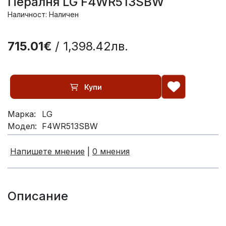
Пералня LG F4WR513SBW
Наличност: Наличен
715.01€
/ 1,398.42лв.
Купи
Марка:
LG
Модел:
F4WR513SBW
Напишете мнение
|
0 мнения
Описание