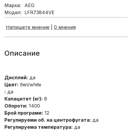
Марка:
AEG
Модел:
LFR73844VE
Напишете мнение
|
0 мнения
Описание
Дисплей:
да
Цвят:
бял/white
:
да
Капацитет (кг):
8
Обороти:
1400
Брой програми:
12
Регулируеми об. на центрофугата:
да
Регулируема температура:
да