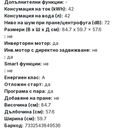
Допълнителни функции:
-
Консумация на ток (kWh):
42
Консумация на вода (л):
42
Ниво на шум при пране/центрофуга (dB):
72
Размери (В x Ш x Д см):
84.7 x 59.7 x 57.6
:
не
Инверторен мотор:
да
Инв.мотор с директно задвижване:
не
:
да
Smart функции:
не
:
не
Енергиен клас:
A
Отложен старт:
да
Програма с пара:
да
Добавяне на пране:
не
Височина (см):
84.7
Дълбочина (см):
57.6
Ширина (см):
59.7
Баркод:
7332543849536