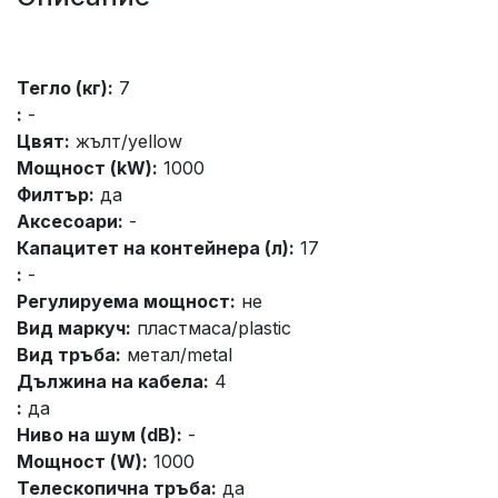
Тегло (кг):
7
:
-
Цвят:
жълт/yellow
Мощност (kW):
1000
Филтър:
да
Аксесоари:
-
Капацитет на контейнера (л):
17
:
-
Регулируема мощност:
не
Вид маркуч:
пластмаса/plastic
Вид тръба:
метал/metal
Дължина на кабела:
4
:
да
Ниво на шум (dB):
-
Мощност (W):
1000
Телескопична тръба:
да