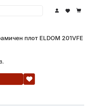
рамичен плот ELDOM 201VFE
в.