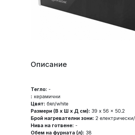
Описание
Тегло:
-
:
керамични
Цвят:
бял/white
Размери (В х Ш х Д см):
39 x 56 x 50.2
Брой нагревателни зони:
2 електрически/2
Нива на готвене:
-
Обем на фурната (л):
38