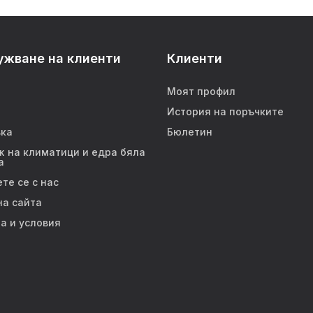
ужване на клиенти
Клиенти
Моят профил
История на поръчките
ка
Бюлетин
 на климатици и едра бяла
а
те се с нас
на сайта
а и условия