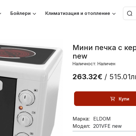
Бойлери
Климатизация и отопление
Мини печка с ке
new
Наличност: Наличен
263.32€
/ 515.01л
Купи
Марка:
ELDOM
Модел:
201VFE new