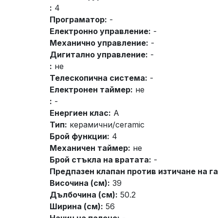
:
4
Програматор:
-
Електронно управление:
-
Механично управление:
-
Дигитално управление:
-
:
не
Телескопична система:
-
Електронен таймер:
не
:
-
Енергиен клас:
A
Тип:
керамични/ceramic
Брой функции:
4
Механичен таймер:
не
Брой стъкла на вратата:
-
Предпазен клапан против изтичане на га
Височина (см):
39
Дълбочина (см):
50.2
Ширина (см):
56