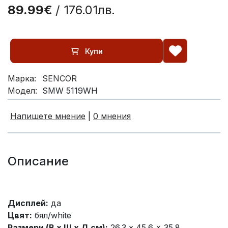
89.99€
/ 176.01лв.
Купи
Марка:
SENCOR
Модел:
SMW 5119WH
Напишете мнение
|
0 мнения
Описание
Дисплей:
да
Цвят:
бял/white
Размери (В x Ш x Д см):
26.3 x 45.6 x 35.8