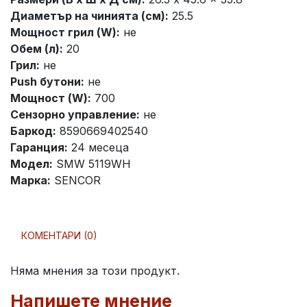
Диаметър на чинията (см):
25.5
Мощност грил (W):
не
Обем (л):
20
Грил:
не
Push бутони:
не
Мощност (W):
700
Сензорно управление:
не
Баркод:
8590669402540
Гаранция:
24 месеца
Модел:
SMW 5119WH
Марка:
SENCOR
КОМЕНТАРИ (0)
Няма мнения за този продукт.
Напишете мнение