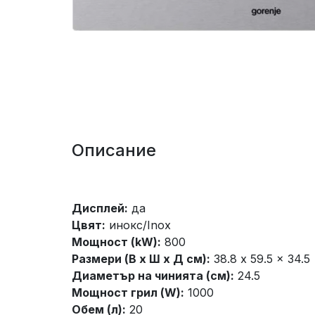
Описание
Дисплей:
да
Цвят:
инокс/Inox
Мощност (kW):
800
Размери (В x Ш x Д см):
38.8 x 59.5 x 34.5
Диаметър на чинията (см):
24.5
Мощност грил (W):
1000
Обем (л):
20