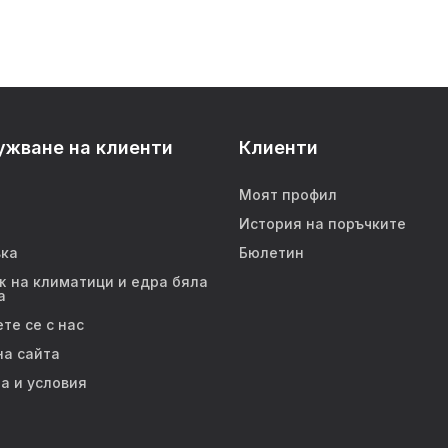
ужване на клиенти
Клиенти
Моят профил
История на поръчките
ка
Бюлетин
 на климатици и едра бяла
а
те се с нас
на сайта
а и условия