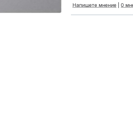
Напишете мнение
|
0 мн