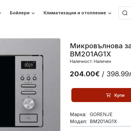
Бойлери
Климатизация и отопление
Микровълнова за
BM201AG1X
Наличност: Наличен
204.00€
/ 398.99
Купи
Марка:
GORENJE
Модел:
BM201AG1X