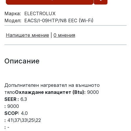
Марка:
ELECTROLUX
Модел:
EACS/I-09HTP/N8 EEC (Wi-Fi)
Напишете мнение
|
0 мнения
Описание
Допълнителен нагревател на външното
тяло
Охлаждане капацитет (Btu):
9000
SEER :
6.3
:
9000
SCOP:
4.0
:
41\37\33\25\22
:
-