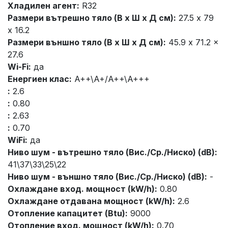
Хладилен агент:
R32
Размери вътрешно тяло (В x Ш x Д см):
27.5 x 79
x 16.2
Размери външно тяло (В x Ш x Д см):
45.9 x 71.2 x
27.6
Wi-Fi:
да
Енергиен клас:
A++\A+/A++\A+++
:
2.6
:
0.80
:
2.63
:
0.70
WiFi:
да
Ниво шум - вътрешно тяло (Вис./Ср./Ниско) (dB):
41\37\33\25\22
Ниво шум - външно тяло (Вис./Ср./Ниско) (dB):
-
Охлаждане вход. мощност (kW/h):
0.80
Охлаждане отдавана мощност (kW/h):
2.6
Отопление капацитет (Btu):
9000
Отопление вход. мощност (kW/h):
0.70