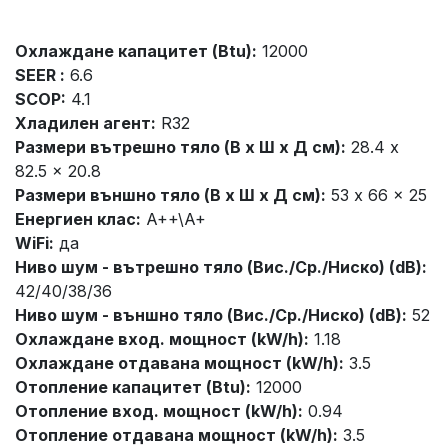
Охлаждане капацитет (Btu):
12000
SEER :
6.6
SCOP:
4.1
Хладилен агент:
R32
Размери вътрешно тяло (В x Ш x Д см):
28.4 x
82.5 x 20.8
Размери външно тяло (В x Ш x Д см):
53 x 66 x 25
Енергиен клас:
A++\A+
WiFi:
да
Ниво шум - вътрешно тяло (Вис./Ср./Ниско) (dB):
42/40/38/36
Ниво шум - външно тяло (Вис./Ср./Ниско) (dB):
52
Охлаждане вход. мощност (kW/h):
1.18
Охлаждане отдавана мощност (kW/h):
3.5
Отопление капацитет (Btu):
12000
Отопление вход. мощност (kW/h):
0.94
Отопление отдавана мощност (kW/h):
3.5