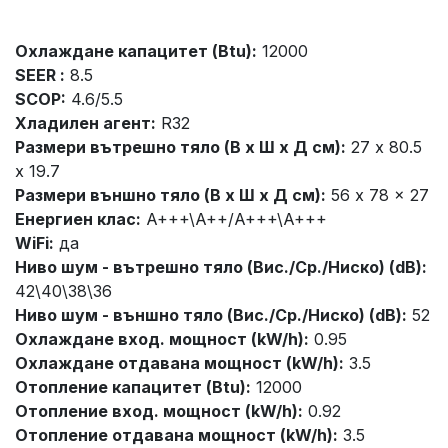
Охлаждане капацитет (Btu):
12000
SEER :
8.5
SCOP:
4.6/5.5
Хладилен агент:
R32
Размери вътрешно тяло (В x Ш x Д см):
27 x 80.5
x 19.7
Размери външно тяло (В x Ш x Д см):
56 x 78 x 27
Енергиен клас:
A+++\A++/A+++\A+++
WiFi:
да
Ниво шум - вътрешно тяло (Вис./Ср./Ниско) (dB):
42\40\38\36
Ниво шум - външно тяло (Вис./Ср./Ниско) (dB):
52
Охлаждане вход. мощност (kW/h):
0.95
Охлаждане отдавана мощност (kW/h):
3.5
Отопление капацитет (Btu):
12000
Отопление вход. мощност (kW/h):
0.92
Отопление отдавана мощност (kW/h):
3.5