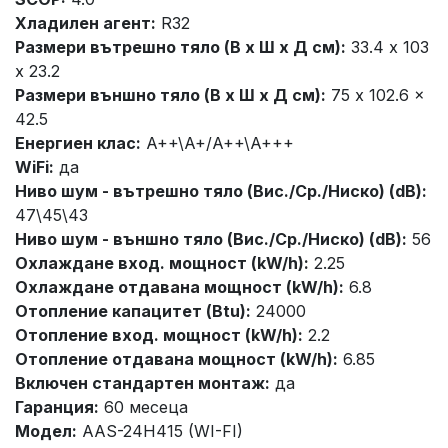
Хладилен агент:
R32
Размери вътрешно тяло (В x Ш x Д см):
33.4 x 103
x 23.2
Размери външно тяло (В x Ш x Д см):
75 x 102.6 x
42.5
Енергиен клас:
A++\A+/A++\A+++
WiFi:
да
Ниво шум - вътрешно тяло (Вис./Ср./Ниско) (dB):
47\45\43
Ниво шум - външно тяло (Вис./Ср./Ниско) (dB):
56
Охлаждане вход. мощност (kW/h):
2.25
Охлаждане отдавана мощност (kW/h):
6.8
Отопление капацитет (Btu):
24000
Отопление вход. мощност (kW/h):
2.2
Отопление отдавана мощност (kW/h):
6.85
Включен стандартен монтаж:
да
Гаранция:
60 месеца
Модел:
AAS-24H415 (WI-FI)