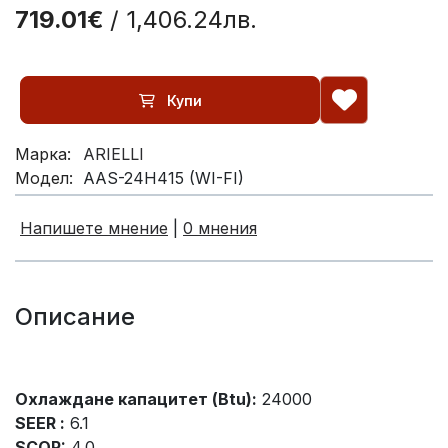
719.01€
/ 1,406.24лв.
Купи
Марка:
ARIELLI
Модел:
AAS-24H415 (WI-FI)
Напишете мнение
|
0 мнения
Описание
Охлаждане капацитет (Btu):
24000
SEER :
6.1
SCOP:
4.0