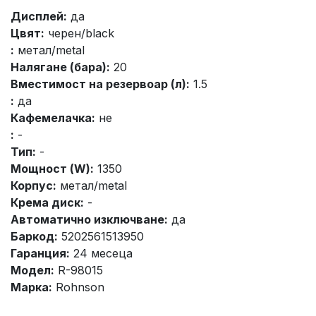
Дисплей:
да
Цвят:
черен/black
:
метал/metal
Налягане (бара):
20
Вместимост на резервоар (л):
1.5
:
да
Кафемелачка:
не
:
-
Тип:
-
Мощност (W):
1350
Корпус:
метал/metal
Крема диск:
-
Автоматично изключване:
да
Баркод:
5202561513950
Гаранция:
24 месеца
Модел:
R-98015
Марка:
Rohnson