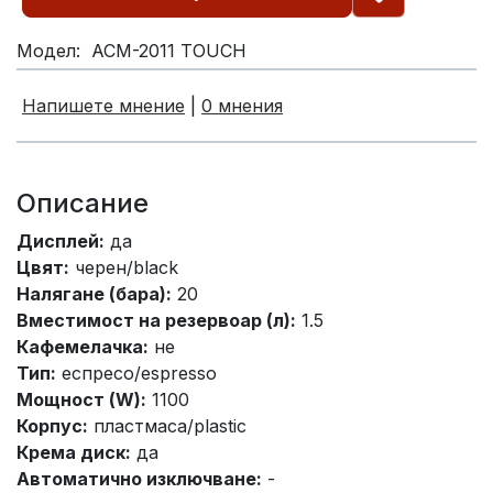
Модел:
ACM-2011 TOUCH
Напишете мнение
|
0 мнения
Описание
Дисплей:
да
Цвят:
черен/black
Налягане (бара):
20
Вместимост на резервоар (л):
1.5
Кафемелачка:
не
Тип:
еспресо/espresso
Мощност (W):
1100
Корпус:
пластмаса/plastic
Крема диск:
да
Автоматично изключване:
-