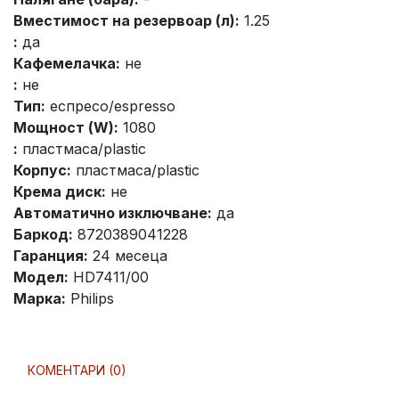
Вместимост на резервоар (л):
1.25
:
да
Кафемелачка:
не
:
не
Тип:
еспресо/espresso
Мощност (W):
1080
:
пластмаса/plastic
Корпус:
пластмаса/plastic
Крема диск:
не
Автоматично изключване:
да
Баркод:
8720389041228
Гаранция:
24 месеца
Модел:
HD7411/00
Марка:
Philips
КОМЕНТАРИ (0)