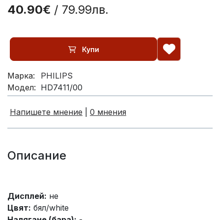
40.90€
/ 79.99лв.
Купи
Марка:
PHILIPS
Модел:
HD7411/00
Напишете мнение
|
0 мнения
Описание
Дисплей:
не
Цвят:
бял/white
Налягане (бара):
-