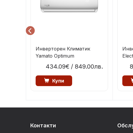
ик
Инверторен Климатик
Инве
I-EU
Yamato Optimum
Elec
.00лв.
434.09€
/ 849.00лв.
8
Купи
Контакти
Обсл