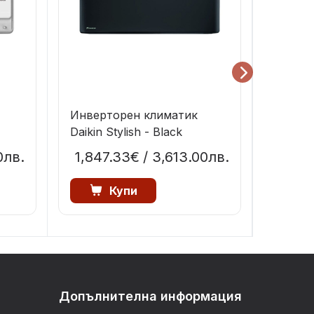
Инвер
Инверторен климатик
ELECT
Daikin Stylish - Black
EEC
0лв.
1,847.33€
/ 3,613.00лв.
4
Купи
п
Допълнителна информация