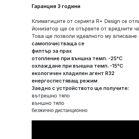
Гаранция 3 години
Климатиците от серията R+ Design се отл
йонизатор ще се отървете от вредните ча
Това ще позволи идеалното му вписване 
самопочистваща се
филтър за прах
отопление при външна темп. -25°C
охлаждане при външна темп. -15°C
екологичен хладилен агент R32
енергоспестяващ режим
Заедно с устройството ще получите:
вътрешно тяло
външно тяло
безжично дистанционно