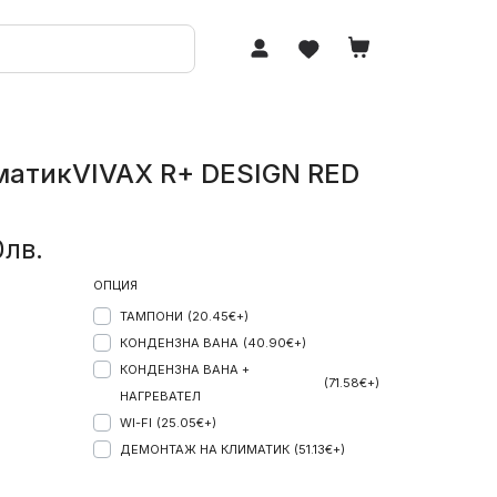
матикVIVAX R+ DESIGN RED
0лв.
ОПЦИЯ
ТАМПОНИ
(20.45€+)
КОНДЕНЗНА ВАНА
(40.90€+)
КОНДЕНЗНА ВАНА +
(71.58€+)
НАГРЕВАТЕЛ
WI-FI
(25.05€+)
ДЕМОНТАЖ НА КЛИМАТИК
(51.13€+)