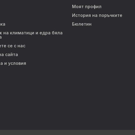
Моят профил
История на поръчките
ка
Бюлетин
 на климатици и едра бяла
а
те се с нас
на сайта
а и условия