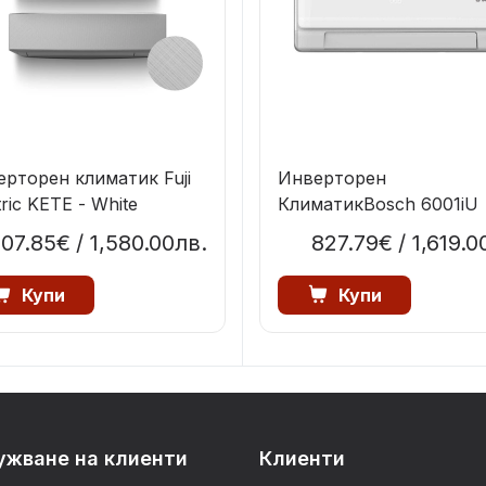
рторен климатик Fuji
Инверторен
tric KETE - White
КлиматикBosch 6001iU
07.85€
/ 1,580.00лв.
827.79€
/ 1,619.0
Купи
Купи
ужване на клиенти
Клиенти