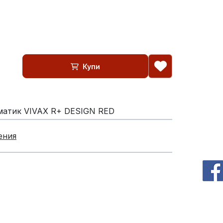
Купи
матик VIVAX R+ DESIGN RED
ения