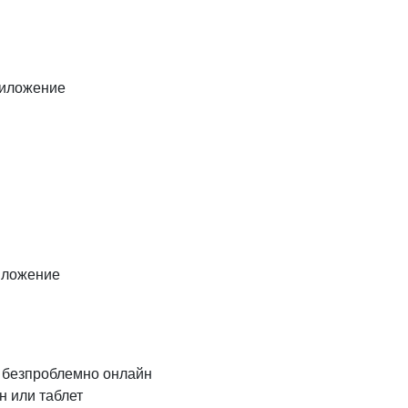
приложение
риложение
и безпроблемно онлайн
н или таблет