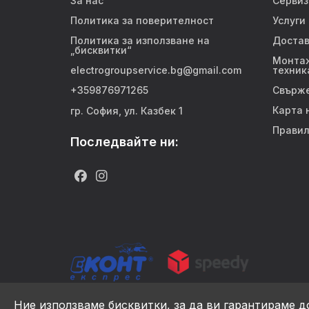
За нас
Сервиз
Политика за поверителност
Услуги
Политика за използване на
Достав
„бисквитки“
Монтаж
electrogroupservice.bg@gmail.com
техник
+359876971265
Свърже
Карта 
гр. София, ул. Казбек 1
Правил
Последвайте ни:
Ние използваме бисквитки, за да ви гарантираме д