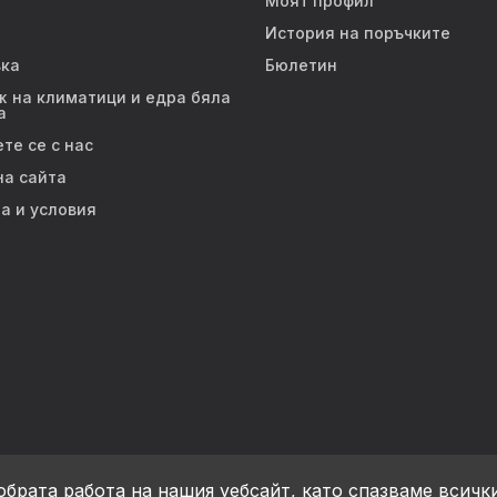
Моят профил
История на поръчките
ка
Бюлетин
 на климатици и едра бяла
а
те се с нас
на сайта
а и условия
обрата работа на нашия уебсайт, като спазваме всичк