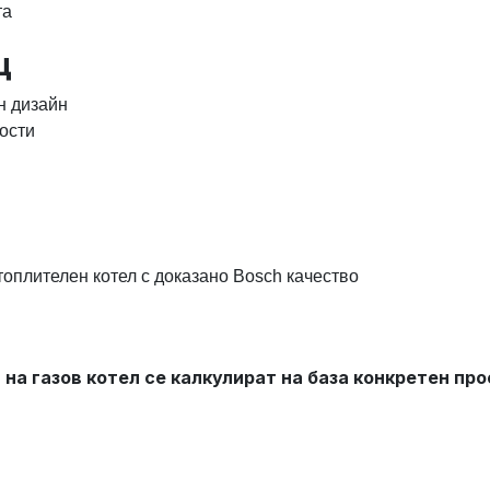
та
щ
н дизайн
ости
топлителен котел с доказано Bosch качество
а газов котел се калкулират на база конкретен про