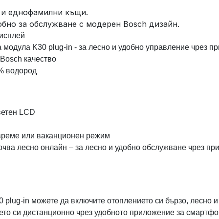
 и еднофамилни къщи.
обно за обслужване с модерен Bosch дизайн.
дисплей
а модула K30 plug-in - за лесно и удобно управление чрез 
 Bosch качество
 % водород
ветен LCD
 време или ваканционен режим
ючва лесно онлайн ‒ за лесно и удобно обслужване чрез п
 plug-in можете да включите отоплението си бързо, лесно 
ето си дистанционно чрез удобното приложение за смартфо