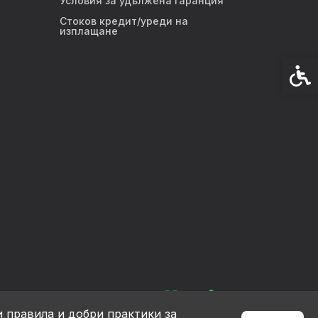
Условия за удължена гаранция
Стоков кредит/уреди на
изплащане
Спец
и правила и добри практики за