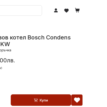
зов котел Bosch Condens
5KW
оръчка
.00лв.
W)
Купи