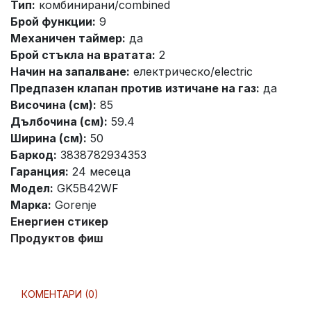
Тип:
комбинирани/combined
Брой функции:
9
Механичен таймер:
да
Брой стъкла на вратата:
2
Начин на запалване:
електрическо/electric
Предпазен клапан против изтичане на газ:
да
Височина (см):
85
Дълбочина (см):
59.4
Ширина (см):
50
Баркод:
3838782934353
Гаранция:
24 месеца
Модел:
GK5B42WF
Марка:
Gorenje
Енергиен стикер
Продуктов фиш
КОМЕНТАРИ (0)