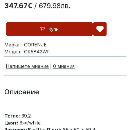
347.67€
/ 679.98лв.
Купи
Марка:
GORENJE
Модел:
GK5B42WF
Напишете мнение
|
0 мнения
Описание
Тегло:
39.2
Цвят:
бял/white
Размери (В х Ш х Д см):
85 x 50 x 59.4