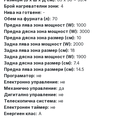
Брой нагревателни зони:
4
Нива на готвене:
-
Обем на фурната (л):
70
Предна лява зона мощност (W):
1000
Предна дясна зона мощност (W):
3000
Предна дясна зона размер (см):
10
Задна лява зона мощност (W):
2000
Задна лява зона размер (см):
18
Задна дясна зона мощност (W):
1900
Задна дясна зона размер (см):
7.4
Предна лява зона размери (см):
14.5
Програматор:
не
Електронно управление:
не
Механично управление:
да
Дигитално управление:
не
Телескопична система:
не
Електронен таймер:
не
Енергиен клас:
A