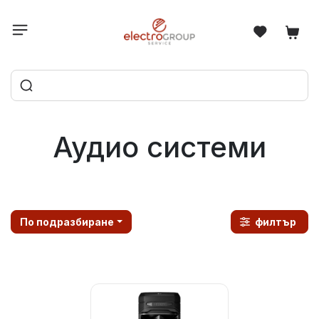
Аудио системи
По подразбиране
филтър