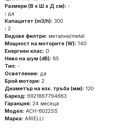
Размери (В х Ш х Д см):
-
:
да
Капацитет (m3/h):
300
:
2
Видове филтри:
метални/metal
Мощност на моторите (W):
140
Енергиен клас:
D
Ниво на шум (dB):
65
Тип:
-
Осветление:
да
Брой мотори:
2
Диаметър на изх. тръба (мм):
120
Баркод:
6921867794663
Гаранция:
24 месеца
Модел:
ACH-6022SS
Марка:
ARIELLI